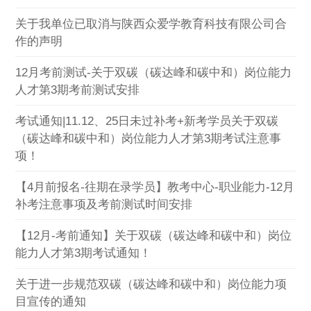
关于我单位已取消与陕西众爱学教育科技有限公司合
作的声明
12月考前测试-关于双碳（碳达峰和碳中和）岗位能力
人才第3期考前测试安排
考试通知|11.12、25日未过补考+新考学员关于双碳
（碳达峰和碳中和）岗位能力人才第3期考试注意事
项！
【4月前报名-往期在录学员】教考中心-职业能力-12月
补考注意事项及考前测试时间安排
【12月-考前通知】关于双碳（碳达峰和碳中和）岗位
能力人才第3期考试通知！
关于进一步规范双碳（碳达峰和碳中和）岗位能力项
目宣传的通知