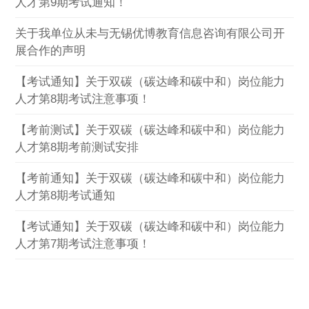
人才第9期考试通知！
关于我单位从未与无锡优博教育信息咨询有限公司开
展合作的声明
【考试通知】关于双碳（碳达峰和碳中和）岗位能力
人才第8期考试注意事项！
【考前测试】关于双碳（碳达峰和碳中和）岗位能力
人才第8期考前测试安排
【考前通知】关于双碳（碳达峰和碳中和）岗位能力
人才第8期考试通知
【考试通知】关于双碳（碳达峰和碳中和）岗位能力
人才第7期考试注意事项！
【考前测试】关于双碳（碳达峰和碳中和）岗位能力
人才第7期考前测试安排