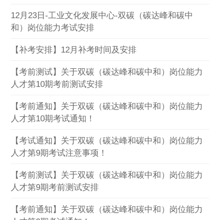
12月23日-工业文化发展中心-双碳（碳达峰和碳中
和）岗位能力考试安排
【补考安排】12月补考时间及安排
【考前测试】关于双碳（碳达峰和碳中和）岗位能力
人才第10期考前测试安排
【考前通知】关于双碳（碳达峰和碳中和）岗位能力
人才第10期考试通知！
【考试通知】关于双碳（碳达峰和碳中和）岗位能力
人才第9期考试注意事项！
【考前测试】关于双碳（碳达峰和碳中和）岗位能力
人才第9期考前测试安排
【考前通知】关于双碳（碳达峰和碳中和）岗位能力